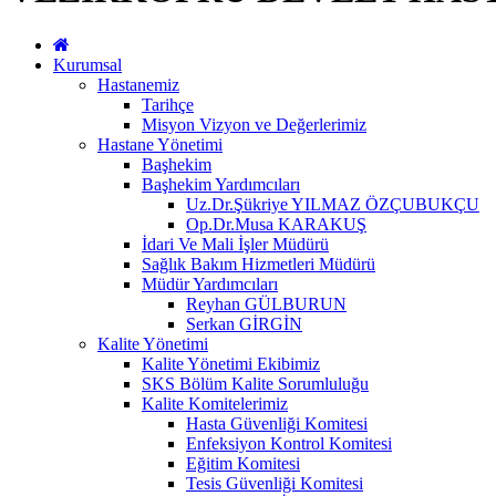
Kurumsal
Hastanemiz
Tarihçe
Misyon Vizyon ve Değerlerimiz
Hastane Yönetimi
Başhekim
Başhekim Yardımcıları
Uz.Dr.Şükriye YILMAZ ÖZÇUBUKÇU
Op.Dr.Musa KARAKUŞ
İdari Ve Mali İşler Müdürü
Sağlık Bakım Hizmetleri Müdürü
Müdür Yardımcıları
Reyhan GÜLBURUN
Serkan GİRGİN
Kalite Yönetimi
Kalite Yönetimi Ekibimiz
SKS Bölüm Kalite Sorumluluğu
Kalite Komitelerimiz
Hasta Güvenliği Komitesi
Enfeksiyon Kontrol Komitesi
Eğitim Komitesi
Tesis Güvenliği Komitesi