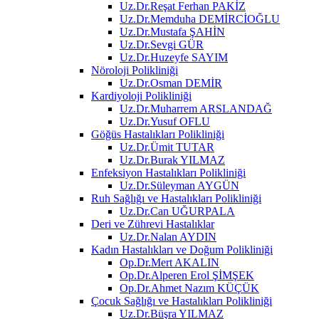
Uz.Dr.Reşat Ferhan PAKİZ
Uz.Dr.Memduha DEMİRCİOĞLU
Uz.Dr.Mustafa ŞAHİN
Uz.Dr.Sevgi GÜR
Uz.Dr.Huzeyfe SAYIM
Nöroloji Polikliniği
Uz.Dr.Osman DEMİR
Kardiyoloji Polikliniği
Uz.Dr.Muharrem ARSLANDAĞ
Uz.Dr.Yusuf OFLU
Göğüs Hastalıkları Polikliniği
Uz.Dr.Ümit TUTAR
Uz.Dr.Burak YILMAZ
Enfeksiyon Hastalıkları Polikliniği
Uz.Dr.Süleyman AYGÜN
Ruh Sağlığı ve Hastalıkları Polikliniği
Uz.Dr.Can UĞURPALA
Deri ve Zührevi Hastalıklar
Uz.Dr.Nalan AYDIN
Kadın Hastalıkları ve Doğum Polikliniği
Op.Dr.Mert AKALIN
Op.Dr.Alperen Erol ŞİMŞEK
Op.Dr.Ahmet Nazım KÜÇÜK
Çocuk Sağlığı ve Hastalıkları Polikliniği
Uz.Dr.Büşra YILMAZ