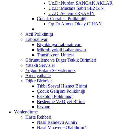
Uz.Dr.Nurdan SANCAK AKLAR
Uz.Dr.Mustafa Sabri SEZGİN
Uz.Dr.Senem ERŞAHİN
Çocuk Cerrahisi Polikliniği
Op.Dr.Ahmet Oktay CİHAN
Acil Polikliniği
Laboratuvar
Biyokimya Laboratuvarı
Mikrobiyoloji Labaratuvarı
Transfüzyon Ünitesi
Görüntüleme ve Diğer Tetkik Birimleri
Yataklı Servisler
Yoğun Bakım Servislerimiz
Ameliyathane
Diğer Birimler
Tıbbi Sosyal Hizmet Birimi
Çocuk Gelişimi Polikliniği
Psikoloji Polikliniği
Beslenme Ve Diyet Birimi
Eczane
Yönlendirme
Hasta Rehberi
Nasıl Randevu Alınır?
Nasıl Muayene Olabilirim?