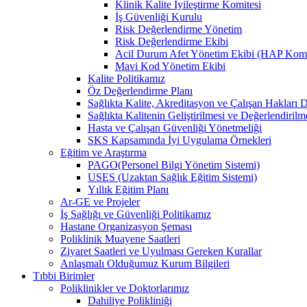
Klinik Kalite İyileştirme Komitesi
İş Güvenliği Kurulu
Risk Değerlendirme Yönetim
Risk Değerlendirme Ekibi
Acil Durum Afet Yönetim Ekibi (HAP Kom
Mavi Kod Yönetim Ekibi
Kalite Politikamız
Öz Değerlendirme Planı
Sağlıkta Kalite, Akreditasyon ve Çalışan Hakları D
Sağlıkta Kalitenin Geliştirilmesi ve Değerlendiril
Hasta ve Çalışan Güvenliği Yönetmeliği
SKS Kapsamında İyi Uygulama Örnekleri
Eğitim ve Araştırma
PAGO(Personel Bilgi Yönetim Sistemi)
USES (Uzaktan Sağlık Eğitim Sistemi)
Yıllık Eğitim Planı
Ar-GE ve Projeler
İş Sağlığı ve Güvenliği Politikamız
Hastane Organizasyon Şeması
Poliklinik Muayene Saatleri
Ziyaret Saatleri ve Uyulması Gereken Kurallar
Anlaşmalı Olduğumuz Kurum Bilgileri
Tıbbi Birimler
Poliklinikler ve Doktorlarımız
Dahiliye Polikliniği