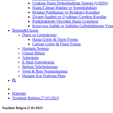
Uzaktan Hasta Değerlendirme Sistemi (UHDS)
Hasta-Çalışan Hakları ve Sorumlulukları
Refakat Politikamız ve Refakatçi Kuralları
Ziyaret Saatleri ve Uyulması Gereken Kurallar
Polikliniklerde Öncelikli Hasta Genelgesi
Koruyucu Sağlık ve Sağlığın Geliştirilmesine Yönel
İletişim&Ulaşım
Öneri ve Görüşleriniz
Hasta Görüş & Öneri Formu
Çalışan Görüş & Öneri Formu
Haritada Yerimiz
Ulaşım Bilgisi
Adresimiz
E-Mail Adreslerimiz
İletişim Telefonlarımız
Vergi & İban Numaralarımız
Hastane Kat Yerleşim Planı
Haberler
Teşekkür Belgesi.27.03.2023
Teşekkür Belgesi.27.03.2023