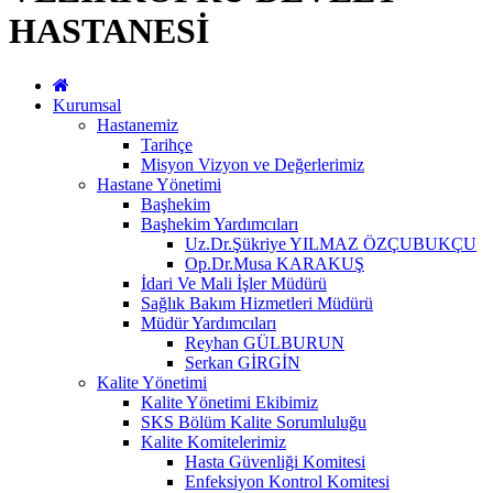
HASTANESİ
Kurumsal
Hastanemiz
Tarihçe
Misyon Vizyon ve Değerlerimiz
Hastane Yönetimi
Başhekim
Başhekim Yardımcıları
Uz.Dr.Şükriye YILMAZ ÖZÇUBUKÇU
Op.Dr.Musa KARAKUŞ
İdari Ve Mali İşler Müdürü
Sağlık Bakım Hizmetleri Müdürü
Müdür Yardımcıları
Reyhan GÜLBURUN
Serkan GİRGİN
Kalite Yönetimi
Kalite Yönetimi Ekibimiz
SKS Bölüm Kalite Sorumluluğu
Kalite Komitelerimiz
Hasta Güvenliği Komitesi
Enfeksiyon Kontrol Komitesi