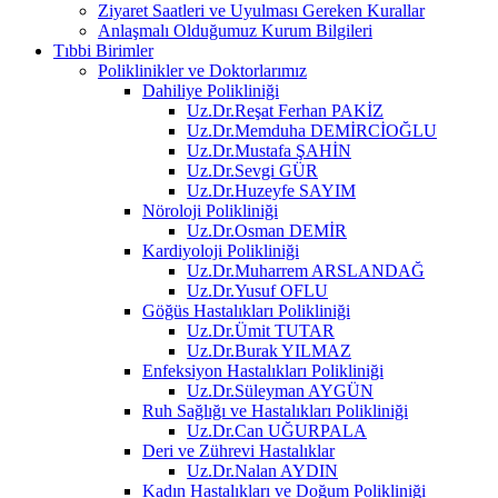
Ziyaret Saatleri ve Uyulması Gereken Kurallar
Anlaşmalı Olduğumuz Kurum Bilgileri
Tıbbi Birimler
Poliklinikler ve Doktorlarımız
Dahiliye Polikliniği
Uz.Dr.Reşat Ferhan PAKİZ
Uz.Dr.Memduha DEMİRCİOĞLU
Uz.Dr.Mustafa ŞAHİN
Uz.Dr.Sevgi GÜR
Uz.Dr.Huzeyfe SAYIM
Nöroloji Polikliniği
Uz.Dr.Osman DEMİR
Kardiyoloji Polikliniği
Uz.Dr.Muharrem ARSLANDAĞ
Uz.Dr.Yusuf OFLU
Göğüs Hastalıkları Polikliniği
Uz.Dr.Ümit TUTAR
Uz.Dr.Burak YILMAZ
Enfeksiyon Hastalıkları Polikliniği
Uz.Dr.Süleyman AYGÜN
Ruh Sağlığı ve Hastalıkları Polikliniği
Uz.Dr.Can UĞURPALA
Deri ve Zührevi Hastalıklar
Uz.Dr.Nalan AYDIN
Kadın Hastalıkları ve Doğum Polikliniği