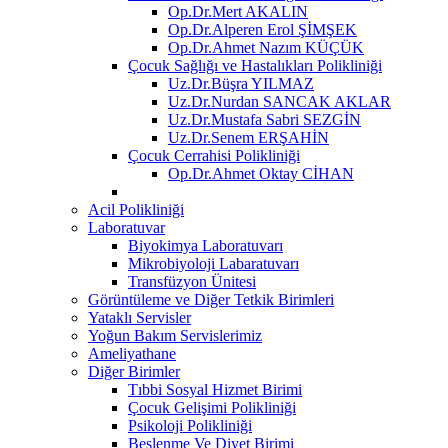
Op.Dr.Mert AKALIN
Op.Dr.Alperen Erol ŞİMŞEK
Op.Dr.Ahmet Nazım KÜÇÜK
Çocuk Sağlığı ve Hastalıkları Polikliniği
Uz.Dr.Büşra YILMAZ
Uz.Dr.Nurdan SANCAK AKLAR
Uz.Dr.Mustafa Sabri SEZGİN
Uz.Dr.Senem ERŞAHİN
Çocuk Cerrahisi Polikliniği
Op.Dr.Ahmet Oktay CİHAN
Acil Polikliniği
Laboratuvar
Biyokimya Laboratuvarı
Mikrobiyoloji Labaratuvarı
Transfüzyon Ünitesi
Görüntüleme ve Diğer Tetkik Birimleri
Yataklı Servisler
Yoğun Bakım Servislerimiz
Ameliyathane
Diğer Birimler
Tıbbi Sosyal Hizmet Birimi
Çocuk Gelişimi Polikliniği
Psikoloji Polikliniği
Beslenme Ve Diyet Birimi