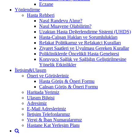
Eczane
Yönlendirme
Hasta Rehberi
Nasıl Randevu Alınır?
Nasıl Muayene Olabilirim?
Uzaktan Hasta Değerlendirme Sistemi (UHDS)
Hasta-Çalışan Hakları ve Sorumlulukları
Refakat Politikamız ve Refakatçi Kuralları
Ziyaret Saatleri ve Uyulması Gereken Kurallar
Polikliniklerde Öncelikli Hasta Genelgesi
Koruyucu Sağlık ve Sağlığın Geliştirilmesine
Yönelik Etkinlikler
İletişim&Ulaşım
Öneri ve Görüşleriniz
Hasta Görüş & Öneri Formu
Çalışan Görüş & Öneri Formu
Haritada Yerimiz
Ulaşım Bilgisi
Adresimiz
E-Mail Adreslerimiz
İletişim Telefonlarımız
Vergi & İban Numaralarımız
Hastane Kat Yerleşim Planı