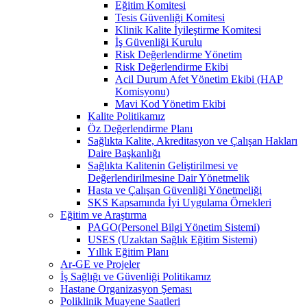
Eğitim Komitesi
Tesis Güvenliği Komitesi
Klinik Kalite İyileştirme Komitesi
İş Güvenliği Kurulu
Risk Değerlendirme Yönetim
Risk Değerlendirme Ekibi
Acil Durum Afet Yönetim Ekibi (HAP
Komisyonu)
Mavi Kod Yönetim Ekibi
Kalite Politikamız
Öz Değerlendirme Planı
Sağlıkta Kalite, Akreditasyon ve Çalışan Hakları
Daire Başkanlığı
Sağlıkta Kalitenin Geliştirilmesi ve
Değerlendirilmesine Dair Yönetmelik
Hasta ve Çalışan Güvenliği Yönetmeliği
SKS Kapsamında İyi Uygulama Örnekleri
Eğitim ve Araştırma
PAGO(Personel Bilgi Yönetim Sistemi)
USES (Uzaktan Sağlık Eğitim Sistemi)
Yıllık Eğitim Planı
Ar-GE ve Projeler
İş Sağlığı ve Güvenliği Politikamız
Hastane Organizasyon Şeması
Poliklinik Muayene Saatleri