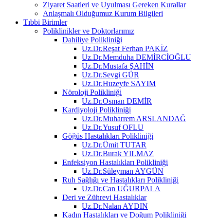
Ziyaret Saatleri ve Uyulması Gereken Kurallar
Anlaşmalı Olduğumuz Kurum Bilgileri
Tıbbi Birimler
Poliklinikler ve Doktorlarımız
Dahiliye Polikliniği
Uz.Dr.Reşat Ferhan PAKİZ
Uz.Dr.Memduha DEMİRCİOĞLU
Uz.Dr.Mustafa ŞAHİN
Uz.Dr.Sevgi GÜR
Uz.Dr.Huzeyfe SAYIM
Nöroloji Polikliniği
Uz.Dr.Osman DEMİR
Kardiyoloji Polikliniği
Uz.Dr.Muharrem ARSLANDAĞ
Uz.Dr.Yusuf OFLU
Göğüs Hastalıkları Polikliniği
Uz.Dr.Ümit TUTAR
Uz.Dr.Burak YILMAZ
Enfeksiyon Hastalıkları Polikliniği
Uz.Dr.Süleyman AYGÜN
Ruh Sağlığı ve Hastalıkları Polikliniği
Uz.Dr.Can UĞURPALA
Deri ve Zührevi Hastalıklar
Uz.Dr.Nalan AYDIN
Kadın Hastalıkları ve Doğum Polikliniği