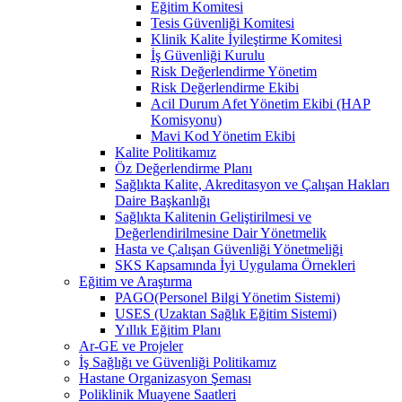
Eğitim Komitesi
Tesis Güvenliği Komitesi
Klinik Kalite İyileştirme Komitesi
İş Güvenliği Kurulu
Risk Değerlendirme Yönetim
Risk Değerlendirme Ekibi
Acil Durum Afet Yönetim Ekibi (HAP
Komisyonu)
Mavi Kod Yönetim Ekibi
Kalite Politikamız
Öz Değerlendirme Planı
Sağlıkta Kalite, Akreditasyon ve Çalışan Hakları
Daire Başkanlığı
Sağlıkta Kalitenin Geliştirilmesi ve
Değerlendirilmesine Dair Yönetmelik
Hasta ve Çalışan Güvenliği Yönetmeliği
SKS Kapsamında İyi Uygulama Örnekleri
Eğitim ve Araştırma
PAGO(Personel Bilgi Yönetim Sistemi)
USES (Uzaktan Sağlık Eğitim Sistemi)
Yıllık Eğitim Planı
Ar-GE ve Projeler
İş Sağlığı ve Güvenliği Politikamız
Hastane Organizasyon Şeması
Poliklinik Muayene Saatleri