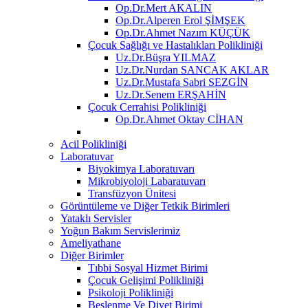
Op.Dr.Mert AKALIN
Op.Dr.Alperen Erol ŞİMŞEK
Op.Dr.Ahmet Nazım KÜÇÜK
Çocuk Sağlığı ve Hastalıkları Polikliniği
Uz.Dr.Büşra YILMAZ
Uz.Dr.Nurdan SANCAK AKLAR
Uz.Dr.Mustafa Sabri SEZGİN
Uz.Dr.Senem ERŞAHİN
Çocuk Cerrahisi Polikliniği
Op.Dr.Ahmet Oktay CİHAN
Acil Polikliniği
Laboratuvar
Biyokimya Laboratuvarı
Mikrobiyoloji Labaratuvarı
Transfüzyon Ünitesi
Görüntüleme ve Diğer Tetkik Birimleri
Yataklı Servisler
Yoğun Bakım Servislerimiz
Ameliyathane
Diğer Birimler
Tıbbi Sosyal Hizmet Birimi
Çocuk Gelişimi Polikliniği
Psikoloji Polikliniği
Beslenme Ve Diyet Birimi