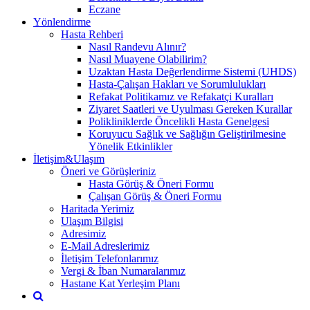
Eczane
Yönlendirme
Hasta Rehberi
Nasıl Randevu Alınır?
Nasıl Muayene Olabilirim?
Uzaktan Hasta Değerlendirme Sistemi (UHDS)
Hasta-Çalışan Hakları ve Sorumlulukları
Refakat Politikamız ve Refakatçi Kuralları
Ziyaret Saatleri ve Uyulması Gereken Kurallar
Polikliniklerde Öncelikli Hasta Genelgesi
Koruyucu Sağlık ve Sağlığın Geliştirilmesine
Yönelik Etkinlikler
İletişim&Ulaşım
Öneri ve Görüşleriniz
Hasta Görüş & Öneri Formu
Çalışan Görüş & Öneri Formu
Haritada Yerimiz
Ulaşım Bilgisi
Adresimiz
E-Mail Adreslerimiz
İletişim Telefonlarımız
Vergi & İban Numaralarımız
Hastane Kat Yerleşim Planı