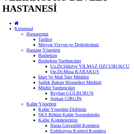
HASTANESİ
Kurumsal
Hastanemiz
Tarihçe
Misyon Vizyon ve Değerlerimiz
Hastane Yönetimi
Başhekim
Başhekim Yardımcıları
Uz.Dr.Şükriye YILMAZ ÖZÇUBUKÇU
Op.Dr.Musa KARAKUŞ
İdari Ve Mali İşler Müdürü
Sağlık Bakım Hizmetleri Müdürü
Müdür Yardımcıları
Reyhan GÜLBURUN
Serkan GİRGİN
Kalite Yönetimi
Kalite Yönetimi Ekibimiz
SKS Bölüm Kalite Sorumluluğu
Kalite Komitelerimiz
Hasta Güvenliği Komitesi
Enfeksiyon Kontrol Komitesi