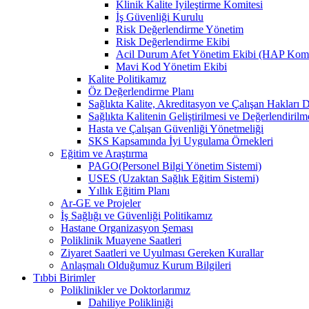
Klinik Kalite İyileştirme Komitesi
İş Güvenliği Kurulu
Risk Değerlendirme Yönetim
Risk Değerlendirme Ekibi
Acil Durum Afet Yönetim Ekibi (HAP Kom
Mavi Kod Yönetim Ekibi
Kalite Politikamız
Öz Değerlendirme Planı
Sağlıkta Kalite, Akreditasyon ve Çalışan Hakları D
Sağlıkta Kalitenin Geliştirilmesi ve Değerlendiril
Hasta ve Çalışan Güvenliği Yönetmeliği
SKS Kapsamında İyi Uygulama Örnekleri
Eğitim ve Araştırma
PAGO(Personel Bilgi Yönetim Sistemi)
USES (Uzaktan Sağlık Eğitim Sistemi)
Yıllık Eğitim Planı
Ar-GE ve Projeler
İş Sağlığı ve Güvenliği Politikamız
Hastane Organizasyon Şeması
Poliklinik Muayene Saatleri
Ziyaret Saatleri ve Uyulması Gereken Kurallar
Anlaşmalı Olduğumuz Kurum Bilgileri
Tıbbi Birimler
Poliklinikler ve Doktorlarımız
Dahiliye Polikliniği