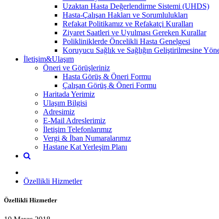
Uzaktan Hasta Değerlendirme Sistemi (UHDS)
Hasta-Çalışan Hakları ve Sorumlulukları
Refakat Politikamız ve Refakatçi Kuralları
Ziyaret Saatleri ve Uyulması Gereken Kurallar
Polikliniklerde Öncelikli Hasta Genelgesi
Koruyucu Sağlık ve Sağlığın Geliştirilmesine Yönel
İletişim&Ulaşım
Öneri ve Görüşleriniz
Hasta Görüş & Öneri Formu
Çalışan Görüş & Öneri Formu
Haritada Yerimiz
Ulaşım Bilgisi
Adresimiz
E-Mail Adreslerimiz
İletişim Telefonlarımız
Vergi & İban Numaralarımız
Hastane Kat Yerleşim Planı
Özellikli Hizmetler
Özellikli Hizmetler