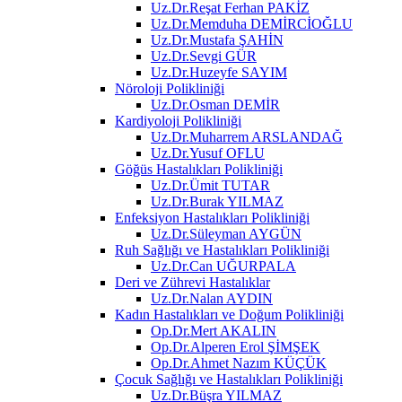
Uz.Dr.Reşat Ferhan PAKİZ
Uz.Dr.Memduha DEMİRCİOĞLU
Uz.Dr.Mustafa ŞAHİN
Uz.Dr.Sevgi GÜR
Uz.Dr.Huzeyfe SAYIM
Nöroloji Polikliniği
Uz.Dr.Osman DEMİR
Kardiyoloji Polikliniği
Uz.Dr.Muharrem ARSLANDAĞ
Uz.Dr.Yusuf OFLU
Göğüs Hastalıkları Polikliniği
Uz.Dr.Ümit TUTAR
Uz.Dr.Burak YILMAZ
Enfeksiyon Hastalıkları Polikliniği
Uz.Dr.Süleyman AYGÜN
Ruh Sağlığı ve Hastalıkları Polikliniği
Uz.Dr.Can UĞURPALA
Deri ve Zührevi Hastalıklar
Uz.Dr.Nalan AYDIN
Kadın Hastalıkları ve Doğum Polikliniği
Op.Dr.Mert AKALIN
Op.Dr.Alperen Erol ŞİMŞEK
Op.Dr.Ahmet Nazım KÜÇÜK
Çocuk Sağlığı ve Hastalıkları Polikliniği
Uz.Dr.Büşra YILMAZ