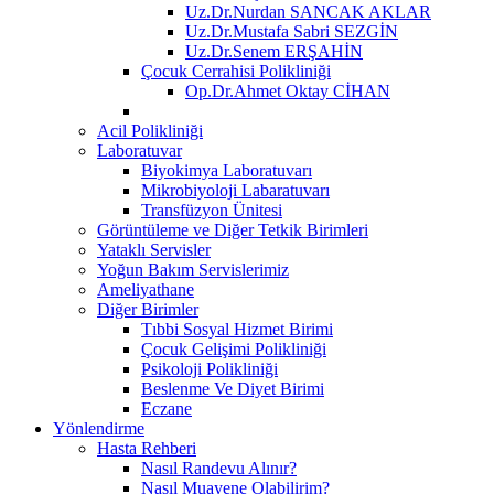
Uz.Dr.Nurdan SANCAK AKLAR
Uz.Dr.Mustafa Sabri SEZGİN
Uz.Dr.Senem ERŞAHİN
Çocuk Cerrahisi Polikliniği
Op.Dr.Ahmet Oktay CİHAN
Acil Polikliniği
Laboratuvar
Biyokimya Laboratuvarı
Mikrobiyoloji Labaratuvarı
Transfüzyon Ünitesi
Görüntüleme ve Diğer Tetkik Birimleri
Yataklı Servisler
Yoğun Bakım Servislerimiz
Ameliyathane
Diğer Birimler
Tıbbi Sosyal Hizmet Birimi
Çocuk Gelişimi Polikliniği
Psikoloji Polikliniği
Beslenme Ve Diyet Birimi
Eczane
Yönlendirme
Hasta Rehberi
Nasıl Randevu Alınır?
Nasıl Muayene Olabilirim?