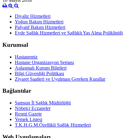
10 Mayıs 2018
Diyaliz Hizmetleri
Yoğun Bakım Hizmetleri
Palyatif Bakım Hizmetleri
Evde Sağlık Hizmetleri ve Sağlıklı Yaş Alma Polikliniği
Kurumsal
Hastanemiz
Hastane Organizasyon Şeması
Anlaşmalı Kurum Bilgileri
Bilgi Güvenliği Politikası
Ziyaret Saatleri ve Uyulması Gereken Kurallar
Bağlantılar
Samsun İl Sağlık Müdürlüğü
Nöbetçi Eczaneler
Resmi Gazete
Yemek Listesi
T.K.H.G.M.Özellikli Sağlık Hizmetleri
Web Uygulamaları