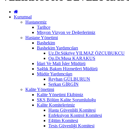
Kurumsal
Hastanemiz
Tarihçe
Misyon Vizyon ve Değerlerimiz
Hastane Yönetimi
Başhekim
Başhekim Yardımcıları
Uz.Dr.Şükriye YILMAZ ÖZÇUBUKÇU
Op.Dr.Musa KARAKUŞ
İdari Ve Mali İşler Müdürü
Sağlık Bakım Hizmetleri Müdürü
Müdür Yardımcıları
Reyhan GÜLBURUN
Serkan GİRGİN
Kalite Yönetimi
Kalite Yönetimi Ekibimiz
SKS Bölüm Kalite Sorumluluğu
Kalite Komitelerimiz
Hasta Güvenliği Komitesi
Enfeksiyon Kontrol Komitesi
Eğitim Komitesi
Tesis Güvenliği Komitesi