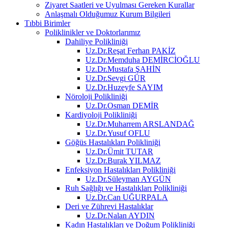
Ziyaret Saatleri ve Uyulması Gereken Kurallar
Anlaşmalı Olduğumuz Kurum Bilgileri
Tıbbi Birimler
Poliklinikler ve Doktorlarımız
Dahiliye Polikliniği
Uz.Dr.Reşat Ferhan PAKİZ
Uz.Dr.Memduha DEMİRCİOĞLU
Uz.Dr.Mustafa ŞAHİN
Uz.Dr.Sevgi GÜR
Uz.Dr.Huzeyfe SAYIM
Nöroloji Polikliniği
Uz.Dr.Osman DEMİR
Kardiyoloji Polikliniği
Uz.Dr.Muharrem ARSLANDAĞ
Uz.Dr.Yusuf OFLU
Göğüs Hastalıkları Polikliniği
Uz.Dr.Ümit TUTAR
Uz.Dr.Burak YILMAZ
Enfeksiyon Hastalıkları Polikliniği
Uz.Dr.Süleyman AYGÜN
Ruh Sağlığı ve Hastalıkları Polikliniği
Uz.Dr.Can UĞURPALA
Deri ve Zührevi Hastalıklar
Uz.Dr.Nalan AYDIN
Kadın Hastalıkları ve Doğum Polikliniği