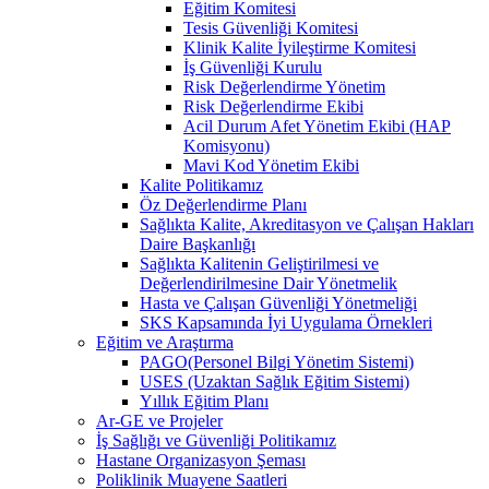
Eğitim Komitesi
Tesis Güvenliği Komitesi
Klinik Kalite İyileştirme Komitesi
İş Güvenliği Kurulu
Risk Değerlendirme Yönetim
Risk Değerlendirme Ekibi
Acil Durum Afet Yönetim Ekibi (HAP
Komisyonu)
Mavi Kod Yönetim Ekibi
Kalite Politikamız
Öz Değerlendirme Planı
Sağlıkta Kalite, Akreditasyon ve Çalışan Hakları
Daire Başkanlığı
Sağlıkta Kalitenin Geliştirilmesi ve
Değerlendirilmesine Dair Yönetmelik
Hasta ve Çalışan Güvenliği Yönetmeliği
SKS Kapsamında İyi Uygulama Örnekleri
Eğitim ve Araştırma
PAGO(Personel Bilgi Yönetim Sistemi)
USES (Uzaktan Sağlık Eğitim Sistemi)
Yıllık Eğitim Planı
Ar-GE ve Projeler
İş Sağlığı ve Güvenliği Politikamız
Hastane Organizasyon Şeması
Poliklinik Muayene Saatleri