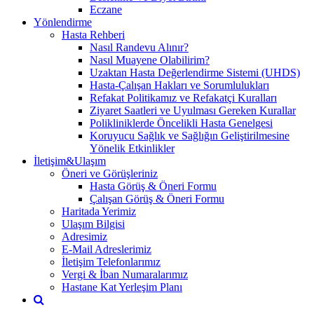
Eczane
Yönlendirme
Hasta Rehberi
Nasıl Randevu Alınır?
Nasıl Muayene Olabilirim?
Uzaktan Hasta Değerlendirme Sistemi (UHDS)
Hasta-Çalışan Hakları ve Sorumlulukları
Refakat Politikamız ve Refakatçi Kuralları
Ziyaret Saatleri ve Uyulması Gereken Kurallar
Polikliniklerde Öncelikli Hasta Genelgesi
Koruyucu Sağlık ve Sağlığın Geliştirilmesine
Yönelik Etkinlikler
İletişim&Ulaşım
Öneri ve Görüşleriniz
Hasta Görüş & Öneri Formu
Çalışan Görüş & Öneri Formu
Haritada Yerimiz
Ulaşım Bilgisi
Adresimiz
E-Mail Adreslerimiz
İletişim Telefonlarımız
Vergi & İban Numaralarımız
Hastane Kat Yerleşim Planı