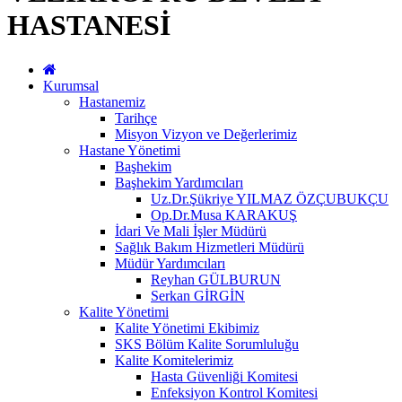
HASTANESİ
Kurumsal
Hastanemiz
Tarihçe
Misyon Vizyon ve Değerlerimiz
Hastane Yönetimi
Başhekim
Başhekim Yardımcıları
Uz.Dr.Şükriye YILMAZ ÖZÇUBUKÇU
Op.Dr.Musa KARAKUŞ
İdari Ve Mali İşler Müdürü
Sağlık Bakım Hizmetleri Müdürü
Müdür Yardımcıları
Reyhan GÜLBURUN
Serkan GİRGİN
Kalite Yönetimi
Kalite Yönetimi Ekibimiz
SKS Bölüm Kalite Sorumluluğu
Kalite Komitelerimiz
Hasta Güvenliği Komitesi
Enfeksiyon Kontrol Komitesi