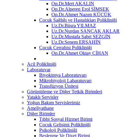
Op.Dr.Mert AKALIN
Op.Dr.Alperen Erol ŞİMŞEK
Op.Dr.Ahmet Nazım KÜÇÜK
Çocuk Sağlığı ve Hastalıkları Polikliniği
Uz.Dr.Büşra YILMAZ
Uz.Dr.Nurdan SANCAK AKLAR
Uz.Dr.Mustafa Sabri SEZGİN
Uz.Dr.Senem ERŞAHİN
Çocuk Cerrahisi Polikliniği
Op.Dr.Ahmet Oktay CİHAN
Acil Polikliniği
Laboratuvar
Biyokimya Laboratuvarı
Mikrobiyoloji Labaratuvarı
Transfüzyon Ünitesi
Görüntüleme ve Diğer Tetkik Birimleri
Yataklı Servisler
Yoğun Bakım Servislerimiz
Ameliyathane
Diğer Birimler
Tıbbi Sosyal Hizmet Birimi
Çocuk Gelişimi Polikliniği
Psikoloji Polikliniği
Beslenme Ve Diyet Birimi