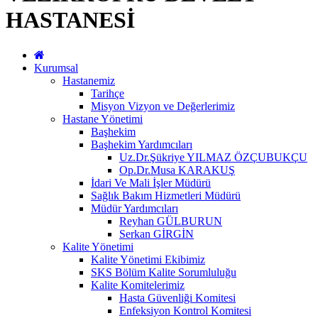
HASTANESİ
Kurumsal
Hastanemiz
Tarihçe
Misyon Vizyon ve Değerlerimiz
Hastane Yönetimi
Başhekim
Başhekim Yardımcıları
Uz.Dr.Şükriye YILMAZ ÖZÇUBUKÇU
Op.Dr.Musa KARAKUŞ
İdari Ve Mali İşler Müdürü
Sağlık Bakım Hizmetleri Müdürü
Müdür Yardımcıları
Reyhan GÜLBURUN
Serkan GİRGİN
Kalite Yönetimi
Kalite Yönetimi Ekibimiz
SKS Bölüm Kalite Sorumluluğu
Kalite Komitelerimiz
Hasta Güvenliği Komitesi
Enfeksiyon Kontrol Komitesi