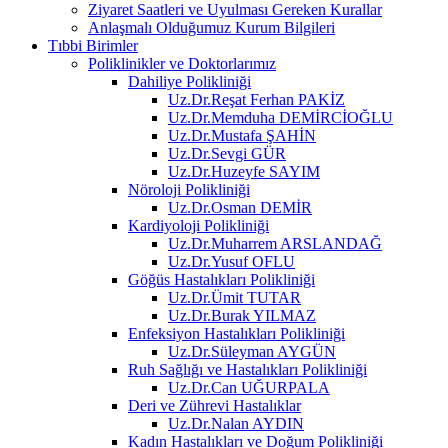
Ziyaret Saatleri ve Uyulması Gereken Kurallar
Anlaşmalı Olduğumuz Kurum Bilgileri
Tıbbi Birimler
Poliklinikler ve Doktorlarımız
Dahiliye Polikliniği
Uz.Dr.Reşat Ferhan PAKİZ
Uz.Dr.Memduha DEMİRCİOĞLU
Uz.Dr.Mustafa ŞAHİN
Uz.Dr.Sevgi GÜR
Uz.Dr.Huzeyfe SAYIM
Nöroloji Polikliniği
Uz.Dr.Osman DEMİR
Kardiyoloji Polikliniği
Uz.Dr.Muharrem ARSLANDAĞ
Uz.Dr.Yusuf OFLU
Göğüs Hastalıkları Polikliniği
Uz.Dr.Ümit TUTAR
Uz.Dr.Burak YILMAZ
Enfeksiyon Hastalıkları Polikliniği
Uz.Dr.Süleyman AYGÜN
Ruh Sağlığı ve Hastalıkları Polikliniği
Uz.Dr.Can UĞURPALA
Deri ve Zührevi Hastalıklar
Uz.Dr.Nalan AYDIN
Kadın Hastalıkları ve Doğum Polikliniği