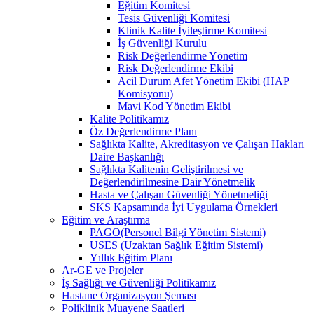
Eğitim Komitesi
Tesis Güvenliği Komitesi
Klinik Kalite İyileştirme Komitesi
İş Güvenliği Kurulu
Risk Değerlendirme Yönetim
Risk Değerlendirme Ekibi
Acil Durum Afet Yönetim Ekibi (HAP
Komisyonu)
Mavi Kod Yönetim Ekibi
Kalite Politikamız
Öz Değerlendirme Planı
Sağlıkta Kalite, Akreditasyon ve Çalışan Hakları
Daire Başkanlığı
Sağlıkta Kalitenin Geliştirilmesi ve
Değerlendirilmesine Dair Yönetmelik
Hasta ve Çalışan Güvenliği Yönetmeliği
SKS Kapsamında İyi Uygulama Örnekleri
Eğitim ve Araştırma
PAGO(Personel Bilgi Yönetim Sistemi)
USES (Uzaktan Sağlık Eğitim Sistemi)
Yıllık Eğitim Planı
Ar-GE ve Projeler
İş Sağlığı ve Güvenliği Politikamız
Hastane Organizasyon Şeması
Poliklinik Muayene Saatleri