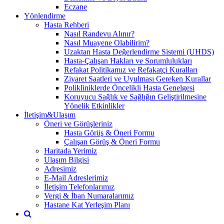
Eczane
Yönlendirme
Hasta Rehberi
Nasıl Randevu Alınır?
Nasıl Muayene Olabilirim?
Uzaktan Hasta Değerlendirme Sistemi (UHDS)
Hasta-Çalışan Hakları ve Sorumlulukları
Refakat Politikamız ve Refakatçi Kuralları
Ziyaret Saatleri ve Uyulması Gereken Kurallar
Polikliniklerde Öncelikli Hasta Genelgesi
Koruyucu Sağlık ve Sağlığın Geliştirilmesine
Yönelik Etkinlikler
İletişim&Ulaşım
Öneri ve Görüşleriniz
Hasta Görüş & Öneri Formu
Çalışan Görüş & Öneri Formu
Haritada Yerimiz
Ulaşım Bilgisi
Adresimiz
E-Mail Adreslerimiz
İletişim Telefonlarımız
Vergi & İban Numaralarımız
Hastane Kat Yerleşim Planı