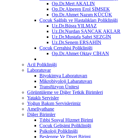
Op.Dr.Mert AKALIN
Op.Dr.Alperen Erol ŞİMŞEK
Op.Dr.Ahmet Nazım KÜÇÜK
Çocuk Sağlığı ve Hastalıkları Polikliniği
Uz.Dr.Büşra YILMAZ
Uz.Dr.Nurdan SANCAK AKLAR
Uz.Dr.Mustafa Sabri SEZGİN
Uz.Dr.Senem ERŞAHİN
Çocuk Cerrahisi Polikliniği
Op.Dr.Ahmet Oktay CİHAN
Acil Polikliniği
Laboratuvar
Biyokimya Laboratuvarı
Mikrobiyoloji Labaratuvarı
Transfüzyon Ünitesi
Görüntüleme ve Diğer Tetkik Birimleri
Yataklı Servisler
Yoğun Bakım Servislerimiz
Ameliyathane
Diğer Birimler
Tıbbi Sosyal Hizmet Birimi
Çocuk Gelişimi Polikliniği
Psikoloji Polikliniği
Beslenme Ve Diyet Birimi